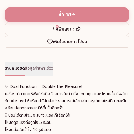
ซื้อเลย
เพิ่มลงตะกร้า
เพิ่มในรายการโปรด
รายละเอียด
ข้อมูลจำเพาะ
รีวิว
✨ Dual Function = Double the Pleasure!
เครื่องเดียวแต่ให้ฟังก์ชันถึง 2 อย่างในตัว ทั้ง โหมดดูด และ โหมดสั่น ที่ผสาน
กันอย่างลงตัว! ให้คุณได้สัมผัสประสบการณ์เสียวซ่านในรูปแบบใหม่ที่ยากจะลืม
พร้อมปลุกทุกอารมณ์ให้ตื่นขึ้นอีกครั้ง
🎚️ ปรับได้ตามใจ... จะเบาจะแรง ก็เลือกได้!
โหมดดูดแรงดึงดูดใจ 5 ระดับ
โหมดสั่นสุดเร้าใจ 10 รูปแบบ