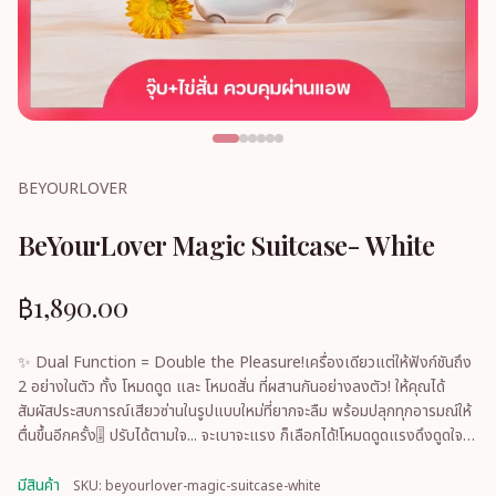
BEYOURLOVER
BeYourLover Magic Suitcase- White
฿1,890.00
✨ Dual Function = Double the Pleasure!เครื่องเดียวแต่ให้ฟังก์ชันถึง
2 อย่างในตัว ทั้ง โหมดดูด และ โหมดสั่น ที่ผสานกันอย่างลงตัว! ให้คุณได้
สัมผัสประสบการณ์เสียวซ่านในรูปแบบใหม่ที่ยากจะลืม พร้อมปลุกทุกอารมณ์ให้
ตื่นขึ้นอีกครั้ง🎚️ ปรับได้ตามใจ... จะเบาจะแรง ก็เลือกได้!โหมดดูดแรงดึงดูดใจ 5
ระดับโหมดสั่น
มีสินค้า
SKU: beyourlover-magic-suitcase-white