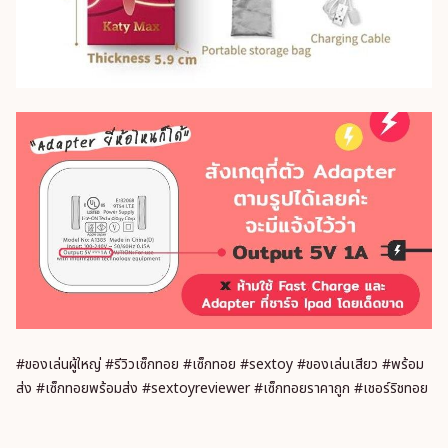
#ของเล่นผู้ใหญ่ #รีวิวเซ็กทอย #เซ็กทอย #sextoy #ของเล่นเสียว #พร้อม
ส่ง #เซ็กทอยพร้อมส่ง #sextoyreviewer #เซ็กทอยราคาถูก #เชอร์ริชทอย