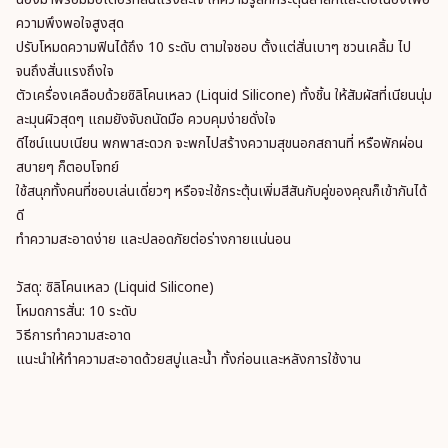
ความพึงพอใจสูงสุด
ปรับโหมดความฟินได้ถึง 10 ระดับ ตามใจชอบ ตั้งแต่สั่นเบาๆ ชวนเคลิ้ม ไป
จนถึงสั่นแรงถึงใจ
ตัวเครื่องเคลือบด้วยซิลิโคนเหลว (Liquid Silicone) ทั้งชิ้น ให้สัมผัสที่เนียนนุ่ม
ละมุนผิวสุดๆ แถมยังจับถนัดมือ ควบคุมง่ายดั่งใจ
ดีไซน์แนบเนียน พกพาสะดวก จะพกไปสร้างความสุขนอกสถานที่ หรือพักผ่อน
สบายๆ ก็ตอบโจทย์
ใช้สนุกทั้งคนที่ชอบเล่นเดี่ยวๆ หรือจะใช้กระตุ้นเพิ่มสีสันกับคู่ของคุณก็เข้ากันได้
ดี
ทำความสะอาดง่าย และปลอดภัยต่อร่างกายแน่นอน
วัสดุ: ซิลิโคนเหลว (Liquid Silicone)
โหมดการสั่น: 10 ระดับ
วิธีการทำความสะอาด
แนะนำให้ทำความสะอาดด้วยสบู่และน้ำ ทั้งก่อนและหลังการใช้งาน